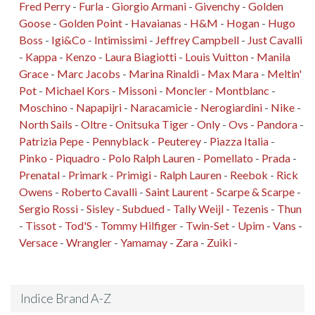
Fred Perry
-
Furla
-
Giorgio Armani
-
Givenchy
-
Golden
Goose
-
Golden Point
-
Havaianas
-
H&M
-
Hogan
-
Hugo
Boss
-
Igi&Co
-
Intimissimi
-
Jeffrey Campbell
-
Just Cavalli
-
Kappa
-
Kenzo
-
Laura Biagiotti
-
Louis Vuitton
-
Manila
Grace
-
Marc Jacobs
-
Marina Rinaldi
-
Max Mara
-
Meltin'
Pot
-
Michael Kors
-
Missoni
-
Moncler
-
Montblanc
-
Moschino
-
Napapijri
-
Naracamicie
-
Nerogiardini
-
Nike
-
North Sails
-
Oltre
-
Onitsuka Tiger
-
Only
-
Ovs
-
Pandora
-
Patrizia Pepe
-
Pennyblack
-
Peuterey
-
Piazza Italia
-
Pinko
-
Piquadro
-
Polo Ralph Lauren
-
Pomellato
-
Prada
-
Prenatal
-
Primark
-
Primigi
-
Ralph Lauren
-
Reebok
-
Rick
Owens
-
Roberto Cavalli
-
Saint Laurent
-
Scarpe & Scarpe
-
Sergio Rossi
-
Sisley
-
Subdued
-
Tally Weijl
-
Tezenis
-
Thun
-
Tissot
-
Tod'S
-
Tommy Hilfiger
-
Twin-Set
-
Upim
-
Vans
-
Versace
-
Wrangler
-
Yamamay
-
Zara
-
Zuiki
-
Indice Brand A-Z