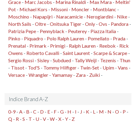
Grace
-
Marc Jacobs
-
Marina Rinaldi
-
Max Mara
-
Meltin'
Pot
-
Michael Kors
-
Missoni
-
Moncler
-
Montblanc
-
Moschino
-
Napapijri
-
Naracamicie
-
Nerogiardini
-
Nike
-
North Sails
-
Oltre
-
Onitsuka Tiger
-
Only
-
Ovs
-
Pandora
-
Patrizia Pepe
-
Pennyblack
-
Peuterey
-
Piazza Italia
-
Pinko
-
Piquadro
-
Polo Ralph Lauren
-
Pomellato
-
Prada
-
Prenatal
-
Primark
-
Primigi
-
Ralph Lauren
-
Reebok
-
Rick
Owens
-
Roberto Cavalli
-
Saint Laurent
-
Scarpe & Scarpe
-
Sergio Rossi
-
Sisley
-
Subdued
-
Tally Weijl
-
Tezenis
-
Thun
-
Tissot
-
Tod'S
-
Tommy Hilfiger
-
Twin-Set
-
Upim
-
Vans
-
Versace
-
Wrangler
-
Yamamay
-
Zara
-
Zuiki
-
Indice Brand A-Z
0-9
-
A
-
B
-
C
-
D
-
E
-
F
-
G
-
H
-
I
-
J
-
K
-
L
-
M
-
N
-
O
-
P
-
Q
-
R
-
S
-
T
-
U
-
V
-
W
-
X
-
Y
-
Z