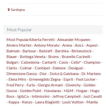
Sardegna
Most Popular
Most Popular
Alberta Ferretti
-
Alexander Mcqueen
-
Alviero Martini
-
Antony Morato
-
Arena
-
Asics
-
Aspesi
-
Balmain
-
Barbour
-
Belstaff
-
Bershka
-
Birkenstock
-
Blauer
-
Bottega Veneta
-
Brums
-
Brunello Cucinelli
-
Bulgari
-
Calzedonia
-
Carhartt
-
Casio
-
Celio*
-
Champion
-
Clarks
-
Colmar
-
Conbipel
-
Dainese
-
Desigual
-
Dimensione Danza
-
Dior
-
Dolce & Gabbana
-
Dr. Martens
-
Elena Miro
-
Ermenegildo Zegna
-
Esprit
-
Foot Locker
-
Fred Perry
-
Furla
-
Giorgio Armani
-
Givenchy
-
Golden
Goose
-
Golden Point
-
Havaianas
-
H&M
-
Hogan
-
Hugo
Boss
-
Igi&Co
-
Intimissimi
-
Jeffrey Campbell
-
Just Cavalli
-
Kappa
-
Kenzo
-
Laura Biagiotti
-
Louis Vuitton
-
Manila