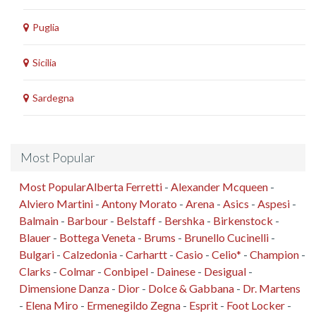
Puglia
Sicilia
Sardegna
Most Popular
Most Popular
Alberta Ferretti
-
Alexander Mcqueen
-
Alviero Martini
-
Antony Morato
-
Arena
-
Asics
-
Aspesi
-
Balmain
-
Barbour
-
Belstaff
-
Bershka
-
Birkenstock
-
Blauer
-
Bottega Veneta
-
Brums
-
Brunello Cucinelli
-
Bulgari
-
Calzedonia
-
Carhartt
-
Casio
-
Celio*
-
Champion
-
Clarks
-
Colmar
-
Conbipel
-
Dainese
-
Desigual
-
Dimensione Danza
-
Dior
-
Dolce & Gabbana
-
Dr. Martens
-
Elena Miro
-
Ermenegildo Zegna
-
Esprit
-
Foot Locker
-