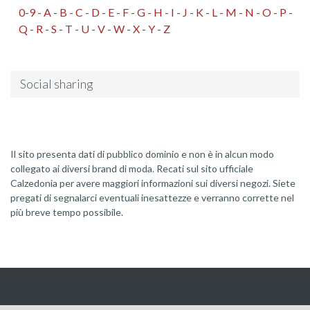
0-9
-
A
-
B
-
C
-
D
-
E
-
F
-
G
-
H
-
I
-
J
-
K
-
L
-
M
-
N
-
O
-
P
-
Q
-
R
-
S
-
T
-
U
-
V
-
W
-
X
-
Y
-
Z
Social sharing
Il sito presenta dati di pubblico dominio e non è in alcun modo
collegato ai diversi brand di moda. Recati sul sito ufficiale
Calzedonia per avere maggiori informazioni sui diversi negozi. Siete
pregati di segnalarci eventuali inesattezze e verranno corrette nel
più breve tempo possibile.