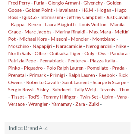
Fred Perry
-
Furla
-
Giorgio Armani
-
Givenchy
-
Golden
Goose
-
Golden Point
-
Havaianas
-
H&M
-
Hogan
-
Hugo
Boss
-
Igi&Co
-
Intimissimi
-
Jeffrey Campbell
-
Just Cavalli
-
Kappa
-
Kenzo
-
Laura Biagiotti
-
Louis Vuitton
-
Manila
Grace
-
Marc Jacobs
-
Marina Rinaldi
-
Max Mara
-
Meltin'
Pot
-
Michael Kors
-
Missoni
-
Moncler
-
Montblanc
-
Moschino
-
Napapijri
-
Naracamicie
-
Nerogiardini
-
Nike
-
North Sails
-
Oltre
-
Onitsuka Tiger
-
Only
-
Ovs
-
Pandora
-
Patrizia Pepe
-
Pennyblack
-
Peuterey
-
Piazza Italia
-
Pinko
-
Piquadro
-
Polo Ralph Lauren
-
Pomellato
-
Prada
-
Prenatal
-
Primark
-
Primigi
-
Ralph Lauren
-
Reebok
-
Rick
Owens
-
Roberto Cavalli
-
Saint Laurent
-
Scarpe & Scarpe
-
Sergio Rossi
-
Sisley
-
Subdued
-
Tally Weijl
-
Tezenis
-
Thun
-
Tissot
-
Tod'S
-
Tommy Hilfiger
-
Twin-Set
-
Upim
-
Vans
-
Versace
-
Wrangler
-
Yamamay
-
Zara
-
Zuiki
-
Indice Brand A-Z