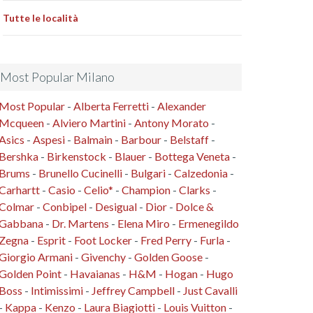
Tutte le località
Most Popular Milano
Most Popular
-
Alberta Ferretti
-
Alexander
Mcqueen
-
Alviero Martini
-
Antony Morato
-
Asics
-
Aspesi
-
Balmain
-
Barbour
-
Belstaff
-
Bershka
-
Birkenstock
-
Blauer
-
Bottega Veneta
-
Brums
-
Brunello Cucinelli
-
Bulgari
-
Calzedonia
-
Carhartt
-
Casio
-
Celio*
-
Champion
-
Clarks
-
Colmar
-
Conbipel
-
Desigual
-
Dior
-
Dolce &
Gabbana
-
Dr. Martens
-
Elena Miro
-
Ermenegildo
Zegna
-
Esprit
-
Foot Locker
-
Fred Perry
-
Furla
-
Giorgio Armani
-
Givenchy
-
Golden Goose
-
Golden Point
-
Havaianas
-
H&M
-
Hogan
-
Hugo
Boss
-
Intimissimi
-
Jeffrey Campbell
-
Just Cavalli
-
Kappa
-
Kenzo
-
Laura Biagiotti
-
Louis Vuitton
-