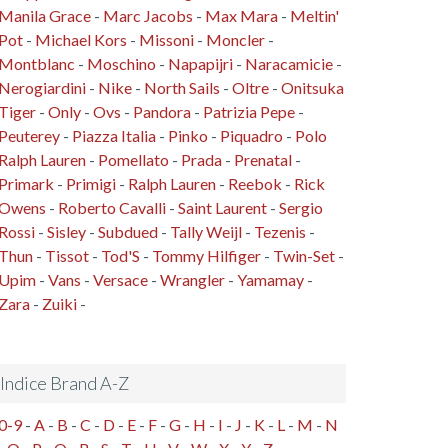
Manila Grace
-
Marc Jacobs
-
Max Mara
-
Meltin'
Pot
-
Michael Kors
-
Missoni
-
Moncler
-
Montblanc
-
Moschino
-
Napapijri
-
Naracamicie
-
Nerogiardini
-
Nike
-
North Sails
-
Oltre
-
Onitsuka
Tiger
-
Only
-
Ovs
-
Pandora
-
Patrizia Pepe
-
Peuterey
-
Piazza Italia
-
Pinko
-
Piquadro
-
Polo
Ralph Lauren
-
Pomellato
-
Prada
-
Prenatal
-
Primark
-
Primigi
-
Ralph Lauren
-
Reebok
-
Rick
Owens
-
Roberto Cavalli
-
Saint Laurent
-
Sergio
Rossi
-
Sisley
-
Subdued
-
Tally Weijl
-
Tezenis
-
Thun
-
Tissot
-
Tod'S
-
Tommy Hilfiger
-
Twin-Set
-
Upim
-
Vans
-
Versace
-
Wrangler
-
Yamamay
-
Zara
-
Zuiki
-
Indice Brand A-Z
0-9
-
A
-
B
-
C
-
D
-
E
-
F
-
G
-
H
-
I
-
J
-
K
-
L
-
M
-
N