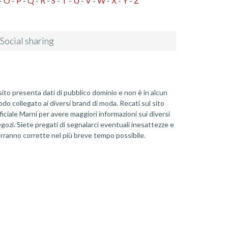
-
O
-
P
-
Q
-
R
-
S
-
T
-
U
-
V
-
W
-
X
-
Y
-
Z
Social sharing
 sito presenta dati di pubblico dominio e non è in alcun
do collegato ai diversi brand di moda. Recati sul sito
ficiale Marni per avere maggiori informazioni sui diversi
gozi. Siete pregati di segnalarci eventuali inesattezze e
rranno corrette nel più breve tempo possibile.