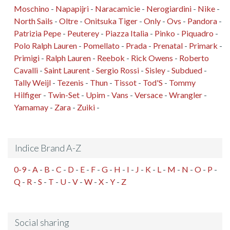
Moschino
-
Napapijri
-
Naracamicie
-
Nerogiardini
-
Nike
-
North Sails
-
Oltre
-
Onitsuka Tiger
-
Only
-
Ovs
-
Pandora
-
Patrizia Pepe
-
Peuterey
-
Piazza Italia
-
Pinko
-
Piquadro
-
Polo Ralph Lauren
-
Pomellato
-
Prada
-
Prenatal
-
Primark
-
Primigi
-
Ralph Lauren
-
Reebok
-
Rick Owens
-
Roberto
Cavalli
-
Saint Laurent
-
Sergio Rossi
-
Sisley
-
Subdued
-
Tally Weijl
-
Tezenis
-
Thun
-
Tissot
-
Tod'S
-
Tommy
Hilfiger
-
Twin-Set
-
Upim
-
Vans
-
Versace
-
Wrangler
-
Yamamay
-
Zara
-
Zuiki
-
Indice Brand A-Z
0-9
-
A
-
B
-
C
-
D
-
E
-
F
-
G
-
H
-
I
-
J
-
K
-
L
-
M
-
N
-
O
-
P
-
Q
-
R
-
S
-
T
-
U
-
V
-
W
-
X
-
Y
-
Z
Social sharing