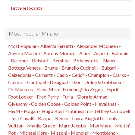
Tutte le località
Most Popular Milano
Most Popular
-
Alberta Ferretti
-
Alexander Mcqueen
-
Alviero Martini
-
Antony Morato
-
Asics
-
Aspesi
-
Balmain
-
Barbour
-
Belstaff
-
Bershka
-
Birkenstock
-
Blauer
-
Bottega Veneta
-
Brums
-
Brunello Cucinelli
-
Bulgari
-
Calzedonia
-
Carhartt
-
Casio
-
Celio*
-
Champion
-
Clarks
-
Colmar
-
Conbipel
-
Desigual
-
Dior
-
Dolce & Gabbana
-
Dr. Martens
-
Elena Miro
-
Ermenegildo Zegna
-
Esprit
-
Foot Locker
-
Fred Perry
-
Furla
-
Giorgio Armani
-
Givenchy
-
Golden Goose
-
Golden Point
-
Havaianas
-
H&M
-
Hogan
-
Hugo Boss
-
Intimissimi
-
Jeffrey Campbell
-
Just Cavalli
-
Kappa
-
Kenzo
-
Laura Biagiotti
-
Louis
Vuitton
-
Manila Grace
-
Marc Jacobs
-
Max Mara
-
Meltin'
Pot
-
Michael Kors
-
Missoni
-
Moncler
-
Montblanc
-