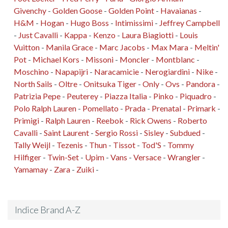
Givenchy
-
Golden Goose
-
Golden Point
-
Havaianas
-
H&M
-
Hogan
-
Hugo Boss
-
Intimissimi
-
Jeffrey Campbell
-
Just Cavalli
-
Kappa
-
Kenzo
-
Laura Biagiotti
-
Louis
Vuitton
-
Manila Grace
-
Marc Jacobs
-
Max Mara
-
Meltin'
Pot
-
Michael Kors
-
Missoni
-
Moncler
-
Montblanc
-
Moschino
-
Napapijri
-
Naracamicie
-
Nerogiardini
-
Nike
-
North Sails
-
Oltre
-
Onitsuka Tiger
-
Only
-
Ovs
-
Pandora
-
Patrizia Pepe
-
Peuterey
-
Piazza Italia
-
Pinko
-
Piquadro
-
Polo Ralph Lauren
-
Pomellato
-
Prada
-
Prenatal
-
Primark
-
Primigi
-
Ralph Lauren
-
Reebok
-
Rick Owens
-
Roberto
Cavalli
-
Saint Laurent
-
Sergio Rossi
-
Sisley
-
Subdued
-
Tally Weijl
-
Tezenis
-
Thun
-
Tissot
-
Tod'S
-
Tommy
Hilfiger
-
Twin-Set
-
Upim
-
Vans
-
Versace
-
Wrangler
-
Yamamay
-
Zara
-
Zuiki
-
Indice Brand A-Z