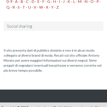
0-9
-
A
-
B
-
C
-
D
-
E
-
F
-
G
-
H
-
I
-
J
-
K
-
L
-
M
-
N
-
O
-
P
-
Q
-
R
-
S
-
T
-
U
-
V
-
W
-
X
-
Y
-
Z
Social sharing
Il sito presenta dati di pubblico dominio e non è in alcun modo
collegato ai diversi brand di moda. Recati sul sito ufficiale Antony
Morato per avere maggiori informazioni sui diversi negozi. Siete
pregati di segnalarci eventuali inesattezze e verranno corrette nel
più breve tempo possibile.