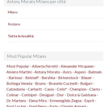
Antony Morato Milano per città
Milano
Rozzano
Tutte le località
Most Popular Milano
Most Popular
-
Alberta Ferretti
-
Alexander Mcqueen
-
Alviero Martini
-
Antony Morato
-
Asics
-
Aspesi
-
Balmain
-
Barbour
-
Belstaff
-
Bershka
-
Birkenstock
-
Blauer
-
Bottega Veneta
-
Brums
-
Brunello Cucinelli
-
Bulgari
-
Calzedonia
-
Carhartt
-
Casio
-
Celio*
-
Champion
-
Clarks
-
Colmar
-
Conbipel
-
Desigual
-
Dior
-
Dolce & Gabbana
-
Dr. Martens
-
Elena Miro
-
Ermenegildo Zegna
-
Esprit
-
Foot Locker
-
Fred Perry
-
Furla
-
Giorgio Armani
-